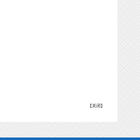
【
关闭
】